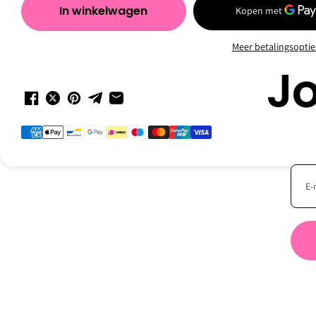
Villa Neroli EDP 100ml
In winkelwagen
€225,00
Meer betalingsoptie
Jo