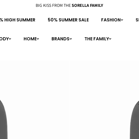
BIG KISS FROM THE
SORELLA FAMILY
% HIGH SUMMER
50% SUMMER SALE
FASHION
S
BODY
HOME
BRANDS
THE FAMILY
personal shopping
boutique
meet the family