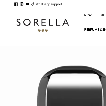
Ga naar
WE HAVE
Whatsapp support
9,8
@ KIYOH
de
inhoud
NEW
30
PERFUME & 