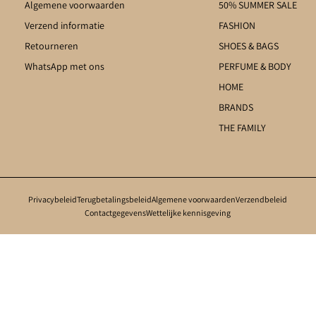
Algemene voorwaarden
50% SUMMER SALE
Verzend informatie
FASHION
Retourneren
SHOES & BAGS
WhatsApp met ons
PERFUME & BODY
HOME
BRANDS
THE FAMILY
te has a
Collection
title
Privacybeleid
Terugbetalingsbeleid
Algemene voorwaarden
Verzendbeleid
Contactgegevens
Wettelijke kennisgeving