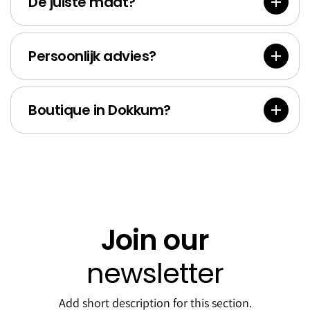
res
Bank
De juiste maat?
Persoonlijk advies?
Boutique in Dokkum?
Join our
newsletter
Add short description for this section.