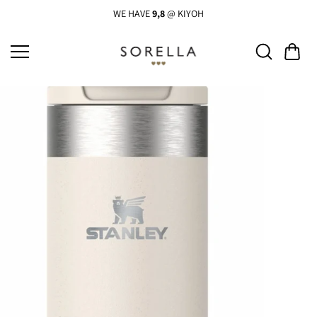
Ga
naar
WE HAVE
9,8
@ KIYOH
de
inhoud