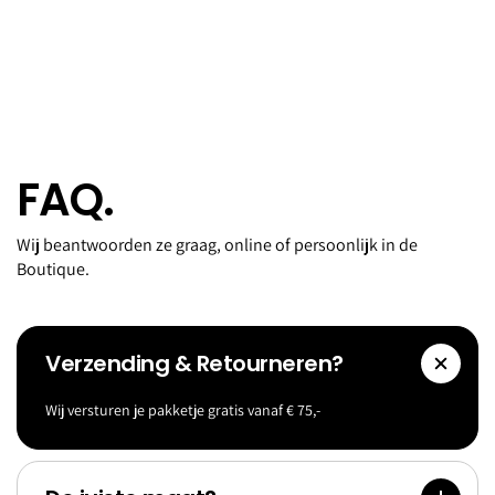
FAQ.
Wij beantwoorden ze graag, online of persoonlijk in de
Boutique.
Verzending & Retourneren?
Wij versturen je pakketje gratis vanaf € 75,-
Accessoi
Goldf