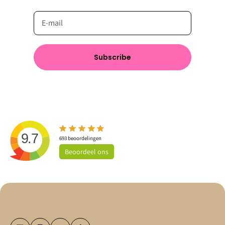
Subscribe
9.7
693
beoordelingen
Beoordeel
ons