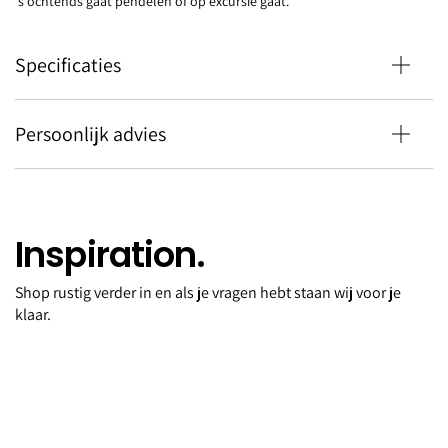
's ochtends gaat pendelen of op excursie gaat.
Specificaties
Persoonlijk advies
Inspiration.
Shop rustig verder in en als je vragen hebt staan wij voor je
Aerolight mug cream 0.35l
klaar.
€32,50