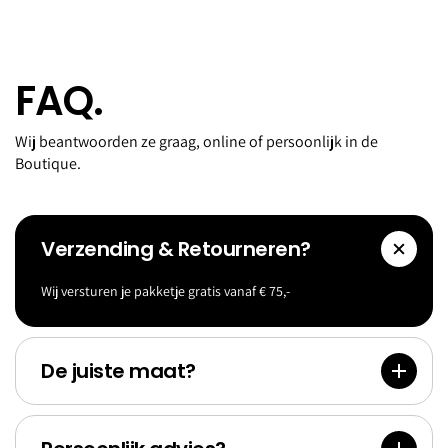
FAQ.
Wij beantwoorden ze graag, online of persoonlijk in de
Boutique.
Verzending & Retourneren?
Wij versturen je pakketje gratis vanaf € 75,-
Accessoi
Goldf
res
Bank
De juiste maat?