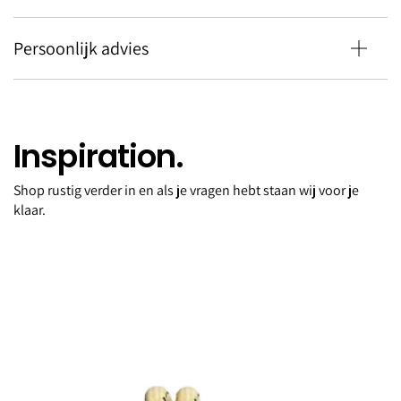
Persoonlijk advies
Inspiration.
Shop rustig verder in en als je vragen hebt staan wij voor je
Sweater heavy ballerina pink
klaar.
XS
€160,00