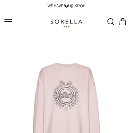
Ga
naar
WE HAVE
9,8
@ KIYOH
de
inhoud