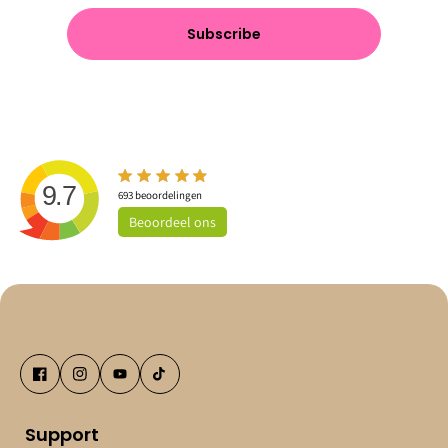
Subscribe
9.7
693
beoordelingen
Beoordeel
ons
Support