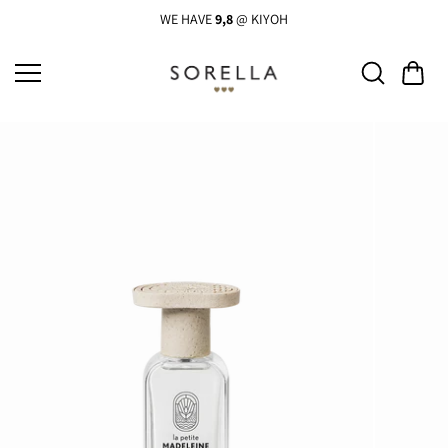
Ga
naar
WE HAVE
9,8
@ KIYOH
de
inhoud