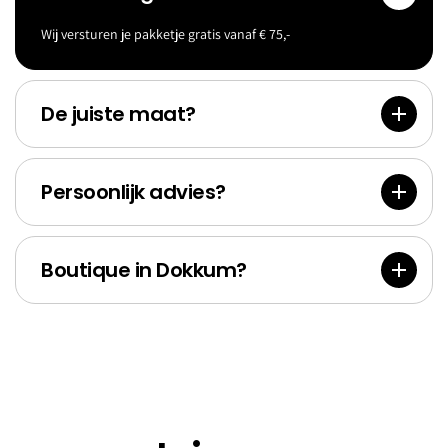
Wij versturen je pakketje gratis vanaf € 75,-
Accessoi
Goldf
res
Bank
De juiste maat?
Persoonlijk advies?
Boutique in Dokkum?