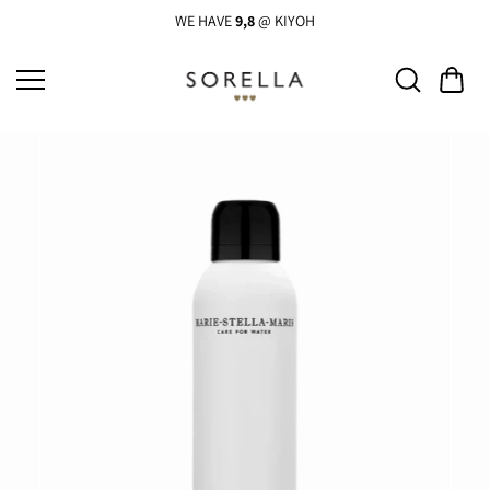
Ga
naar
WE HAVE
9,8
@ KIYOH
de
inhoud