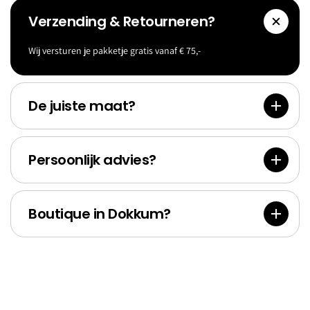
Verzending & Retourneren?
Wij versturen je pakketje gratis vanaf € 75,-
Accessoi
Goldf
res
Bank
De juiste maat?
Persoonlijk advies?
Boutique in Dokkum?