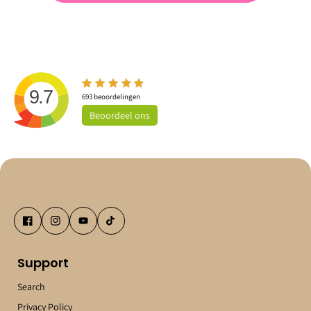
9.7
693
beoordelingen
Beoordeel
ons
Support
Search
Privacy Policy