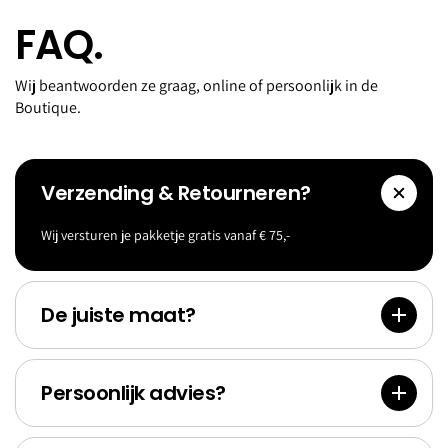
FAQ.
Wij beantwoorden ze graag, online of persoonlijk in de
Boutique.
Verzending & Retourneren?
Wij versturen je pakketje gratis vanaf € 75,-
Accessoi
Goldf
res
Bank
De juiste maat?
Persoonlijk advies?