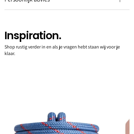
Inspiration.
Shop rustig verder in en als je vragen hebt staan wij voor je
Scarf Hannah black/brown leopard
klaar.
€250,00