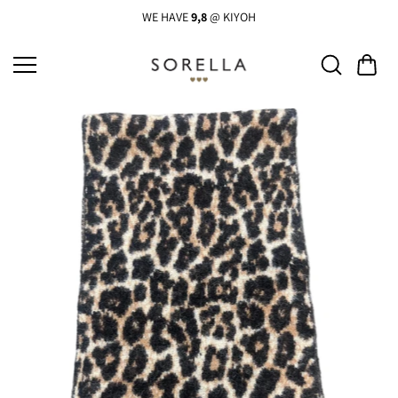
Ga
naar
WE HAVE
9,8
@ KIYOH
de
inhoud