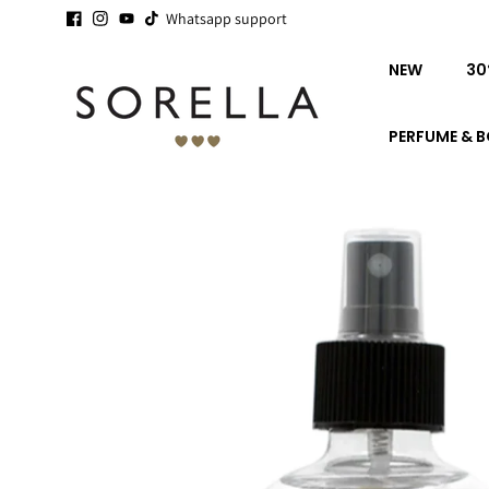
Ga naar
16 YEARS SORELLA - STAPEL
Whatsapp support
SALE
IS STARTING -
SEE YOU!
de
inhoud
NEW
30
PERFUME & 