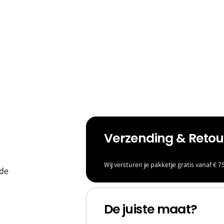
Verzending & Reto
eld &
Baller
Wij versturen je pakketje gratis vanaf € 75
 de
s
ina's
De juiste maat?