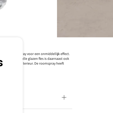
ray de roomspray voor een onmiddellijk effect.
s
ren. De stijlvolle glazen fles is daarnaast ook
eging in elk interieur. De roomspray heeft
ijn nodig.