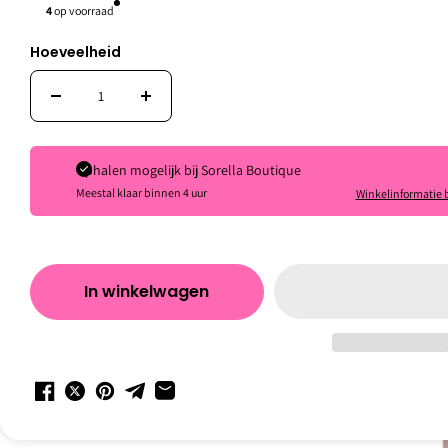
4
op voorraad
Persoonlijk advies
Hoeveelheid
Ophalen mogelijk bij
Sorella Boutique
Inspiration.
Meestal klaar binnen 4 uur
Winkelinformatie 
Roomspray Objet's d'Amsterdam 250
ml
€37,00
Shop rustig verder in en als je vragen hebt staan wij voor j
In winkelwagen