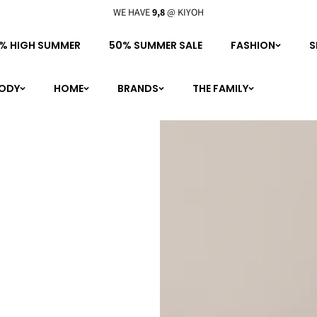
WE HAVE
9,8
@ KIYOH
% HIGH SUMMER
50% SUMMER SALE
FASHION
S
BODY
HOME
BRANDS
THE FAMILY
personal shopping
boutique
meet the family