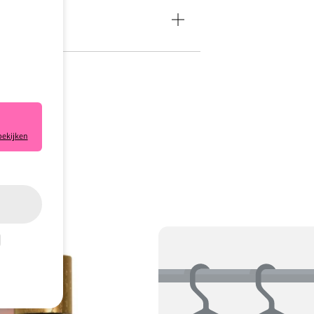
bekijken
e klaar.