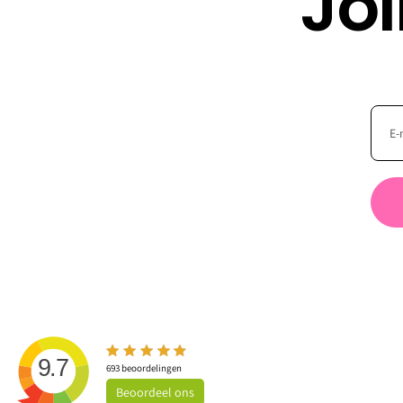
Jo
9.7
693
beoordelingen
Beoordeel
ons