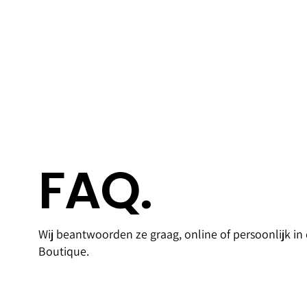
FAQ.
Access
Goldfi
Wij beantwoorden ze graag, online of persoonlijk in
oires
Bank
Boutique.