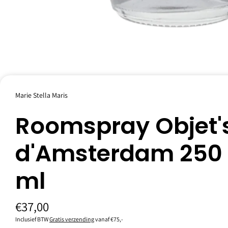
Marie Stella Maris
Luxe roomspray om onmiddellijk een sensuele geur te creëren. Sp
Roomspray Objet'
Er zijn maar een paar sprays nodig om elke kamer in huis te parfume
nog eens mooi om naar te kijken en daarmee een decoratieve toevo
geurtonen van sandelhout, saffraan en oudh.
d'Amsterdam 250
Gebruiksaanwijzing
Spray om de kamer direct te parfumeren. Slechts een paar sprays z
ml
Specificaties
€37,00
Inclusief BTW
Gratis verzending
vanaf €75,-