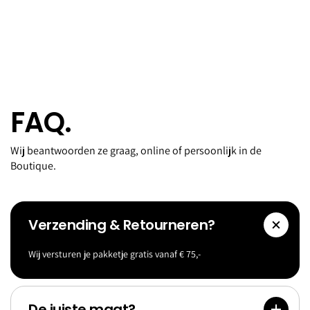
FAQ.
Wij beantwoorden ze graag, online of persoonlijk in de
Boutique.
Verzending & Retourneren?
Wij versturen je pakketje gratis vanaf € 75,-
Accessoi
Goldf
res
Bank
De juiste maat?