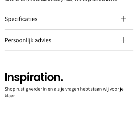
Specificaties
Persoonlijk advies
Inspiration.
Shop rustig verder in en als je vragen hebt staan wij voor je
Workaholic extrait de parfum
klaar.
50ml
€145,00