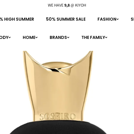
WE HAVE
9,8
@ KIYOH
% HIGH SUMMER
50% SUMMER SALE
FASHION
S
BODY
HOME
BRANDS
THE FAMILY
personal shopping
boutique
meet the family