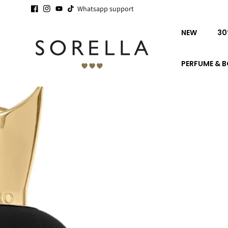
Ga naar
16 YEARS SORELLA - STAPEL
Whatsapp support
SALE
IS STARTING -
SEE YOU!
de
inhoud
NEW
30
PERFUME & 