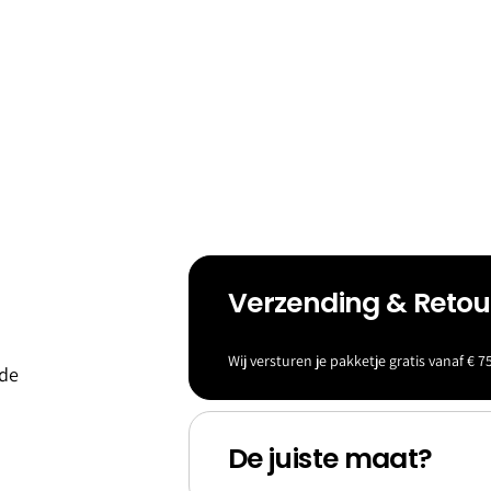
Verzending & Reto
eld &
Baller
Wij versturen je pakketje gratis vanaf € 75
 de
s
ina's
De juiste maat?