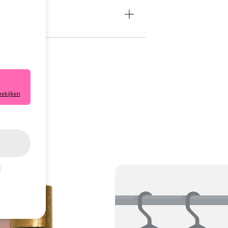
bekijken
e klaar.