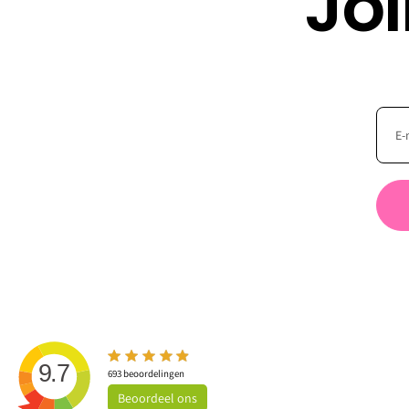
Jo
9.7
693
beoordelingen
Beoordeel
ons