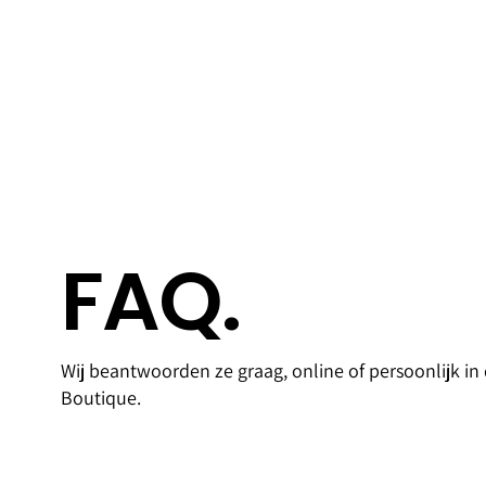
FAQ.
Access
Goldfi
Wij beantwoorden ze graag, online of persoonlijk in
oires
Bank
Boutique.