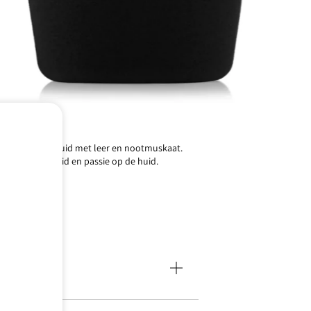
 ylang ylang, gekruid met leer en nootmuskaat.
iepe verliefdheid en passie op de huid.
uskus