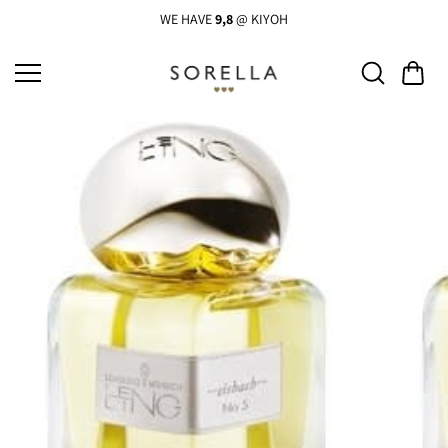
Ga
naar
WE HAVE
9,8
@ KIYOH
de
inhoud