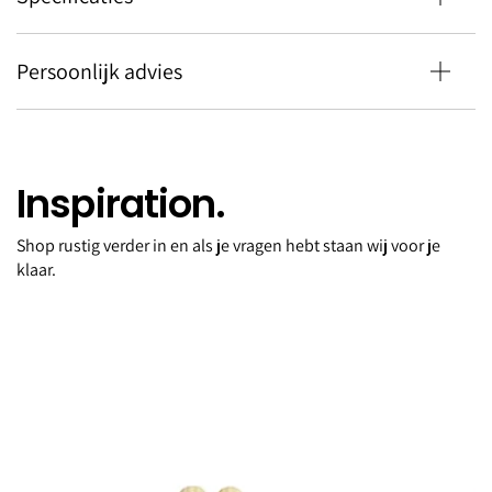
Persoonlijk advies
Inspiration.
Shop rustig verder in en als je vragen hebt staan wij voor je
No5 Eisbach
klaar.
No5 Eisbach Leng Ling Munich
€225,00