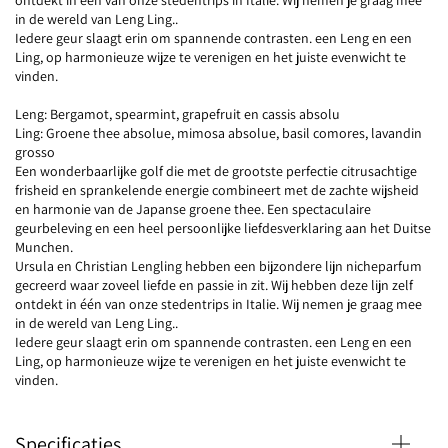
ontdekt in één van onze stedentrips in Italie. Wij nemen je graag mee
in de wereld van Leng Ling..
Iedere geur slaagt erin om spannende contrasten. een Leng en een
Ling, op harmonieuze wijze te verenigen en het juiste evenwicht te
vinden.
Leng: Bergamot, spearmint, grapefruit en cassis absolu
Ling: Groene thee absolue, mimosa absolue, basil comores, lavandin
grosso
Een wonderbaarlijke golf die met de grootste perfectie citrusachtige
frisheid en sprankelende energie combineert met de zachte wijsheid
en harmonie van de Japanse groene thee. Een spectaculaire
geurbeleving en een heel persoonlijke liefdesverklaring aan het Duitse
Munchen.
Ursula en Christian Lengling hebben een bijzondere lijn nicheparfum
gecreerd waar zoveel liefde en passie in zit. Wij hebben deze lijn zelf
ontdekt in één van onze stedentrips in Italie. Wij nemen je graag mee
in de wereld van Leng Ling..
Iedere geur slaagt erin om spannende contrasten. een Leng en een
Ling, op harmonieuze wijze te verenigen en het juiste evenwicht te
vinden.
Specificaties