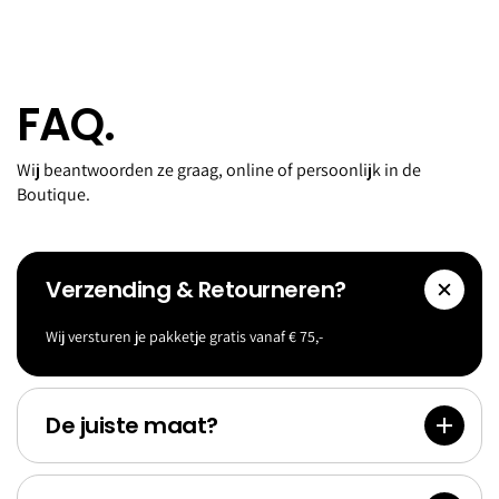
FAQ.
Wij beantwoorden ze graag, online of persoonlijk in de
Boutique.
Verzending & Retourneren?
Wij versturen je pakketje gratis vanaf € 75,-
Accessoi
Goldf
res
Bank
De juiste maat?