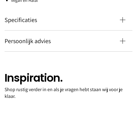
Vegan en Halal
Specificaties
Persoonlijk advies
Inspiration.
Shop rustig verder in en als je vragen hebt staan wij voor je
Nailpolish Noirberry
klaar.
€19,95