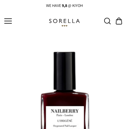
Ga
naar
WE HAVE
9,8
@ KIYOH
de
inhoud