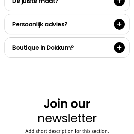
res
Bank
De juiste maat?
Persoonlijk advies?
Boutique in Dokkum?
Join our
newsletter
Add short description for this section.