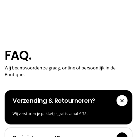
FAQ.
Wij beantwoorden ze graag, online of persoonlijk in de
Boutique.
Verzending & Retourneren?
Wij versturen je pakketje gratis vanaf € 75,-
Accessoi
Goldf