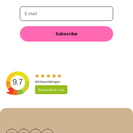
Subscribe
9.7
693
beoordelingen
Beoordeel
ons