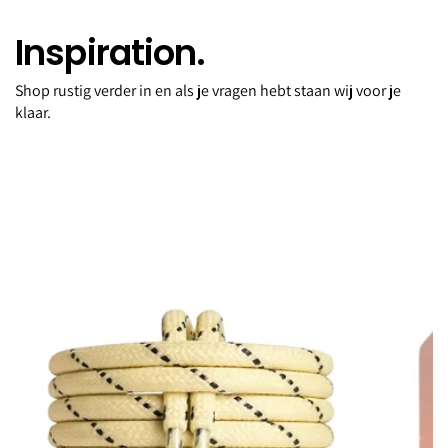
Inspiration.
Shop rustig verder in en als je vragen hebt staan wij voor je
Les exclusives - Roseum
klaar.
MAX10
€90,00