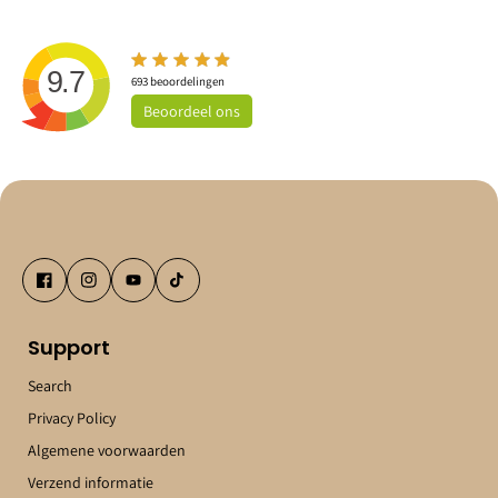
9.7
693
beoordelingen
Beoordeel
ons
Support
Search
Privacy Policy
Algemene voorwaarden
Verzend informatie