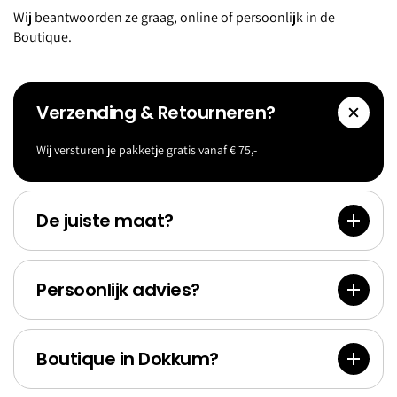
Wij beantwoorden ze graag, online of persoonlijk in de
Boutique.
Verzending & Retourneren?
Wij versturen je pakketje gratis vanaf € 75,-
Accessoi
Goldf
res
Bank
De juiste maat?
Persoonlijk advies?
Boutique in Dokkum?