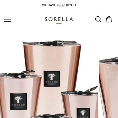
Ga
naar
WE HAVE
9,8
@ KIYOH
de
inhoud