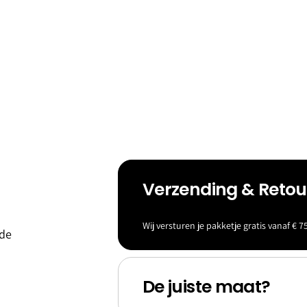
Verzending & Reto
eld &
Baller
Wij versturen je pakketje gratis vanaf € 75
 de
s
ina's
De juiste maat?