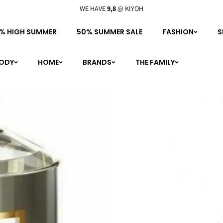
WE HAVE
9,8
@ KIYOH
% HIGH SUMMER
50% SUMMER SALE
FASHION
S
BODY
HOME
BRANDS
THE FAMILY
personal shopping
boutique
meet the family