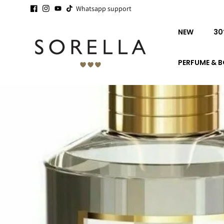
Ga naar
16 YEARS SORELLA - STAPEL
Whatsapp support
SALE
IS STARTING -
SEE YOU!
de
inhoud
NEW
30
PERFUME & 