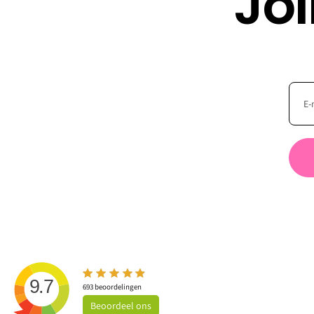
Jo
9.7
693
beoordelingen
Beoordeel
ons