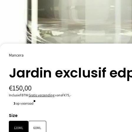
Mancera
Mancera Jardin Exclusif bestaat uit een betoverende nectar, citrus 
Jardin exclusif ed
boeiende geur.
Top noten: Mand met fruit en zoet snoep.
Hart noten: extract van jasmijn en rozen, viooltjes en gray amber.
€150,00
Basis noten: sandelhout, vanille, witte musk.
Inclusief BTW
Gratis verzending
vanaf €75,-
3
op voorraad
Specificaties
Size
120ML
60ML