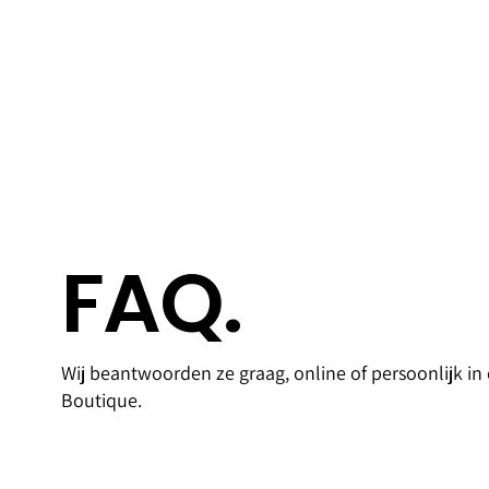
FAQ.
Access
Goldfi
Wij beantwoorden ze graag, online of persoonlijk in
oires
Bank
Boutique.