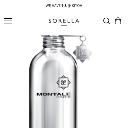
Ga
naar
WE HAVE
9,8
@ KIYOH
de
inhoud