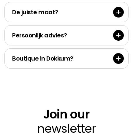
Accessoi
Goldf
res
Bank
De juiste maat?
Persoonlijk advies?
Boutique in Dokkum?
Join our
newsletter