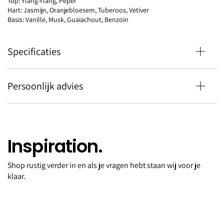
Top: Ylang-Ylang, Peper
Hart: Jasmijn, Oranjebloesem, Tuberoos, Vetiver
Basis: Vanille, Musk, Guaiachout, Benzoin
Specificaties
Persoonlijk advies
Inspiration.
Shop rustig verder in en als je vragen hebt staan wij voor je
Intense Tiare
klaar.
€105,00