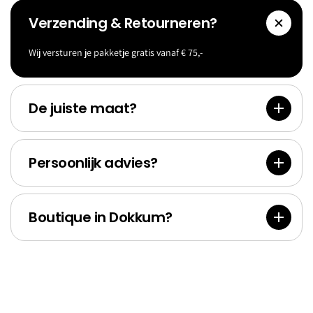
Verzending & Retourneren?
Wij versturen je pakketje gratis vanaf € 75,-
Accessoi
Goldf
res
Bank
De juiste maat?
Persoonlijk advies?
Boutique in Dokkum?