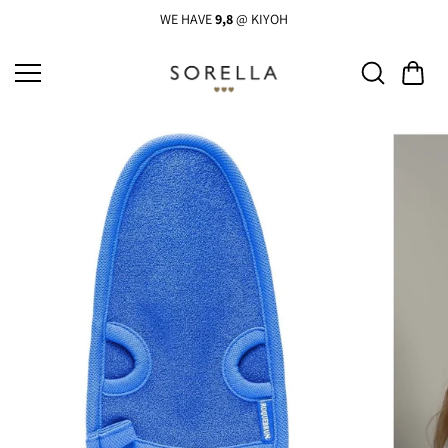
Ga
naar
WE HAVE
9,8
@ KIYOH
de
inhoud