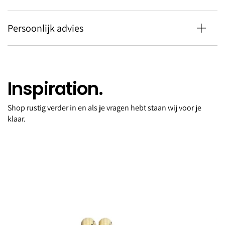
Persoonlijk advies
Inspiration.
Shop rustig verder in en als je vragen hebt staan wij voor je
Delox 100ML
klaar.
Delox 100ML van Tiziana Terenzi
€190,00