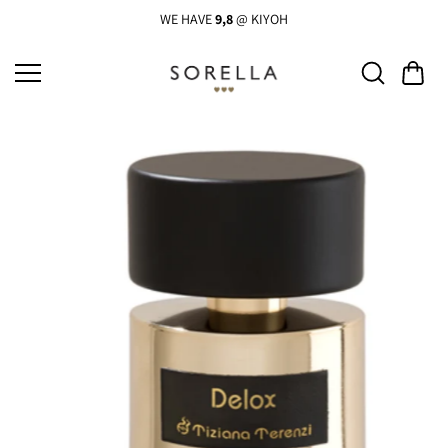
Ga
naar
WE HAVE
9,8
@ KIYOH
de
inhoud