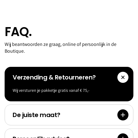
FAQ.
Wij beantwoorden ze graag, online of persoonlijk in de
Boutique.
Verzending & Retourneren?
Wij versturen je pakketje gratis vanaf € 75,-
Accessoi
Goldf
res
Bank
De juiste maat?