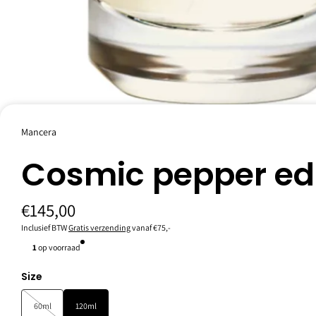
Mancera
Cosmic Pepper van Mancera is een geur voor dames en heren. Dit
Cosmic pepper e
uitgebracht in 2023.
Topnoten: Roze peper, Citroen, Salie en Mandarijn;
Hartnoten: Zwarte peper, Agarhout (Oud) en Damask Roos;
Basisnoten: Witte Musk, Eikenmos, Labdanum, Ambergris en Ton
€145,00
Inclusief BTW
Gratis verzending
vanaf €75,-
1
op voorraad
Specificaties
Size
60ml
120ml