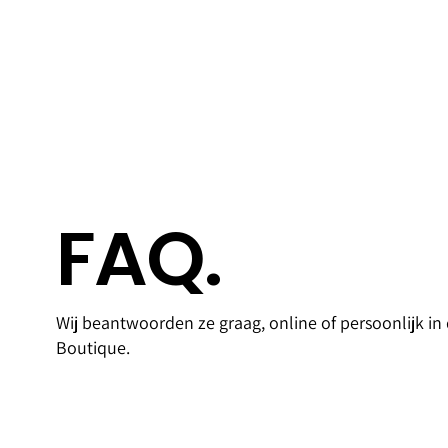
FAQ.
Access
Goldfi
Wij beantwoorden ze graag, online of persoonlijk in
oires
Bank
Boutique.