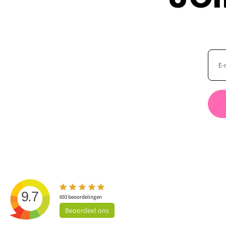
9.7
693
beoordelingen
Beoordeel
ons