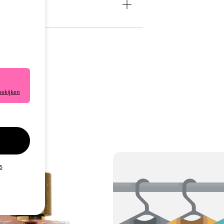
bekijken
e klaar.
s