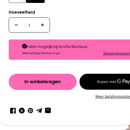
Persoonlijk advies
Hoeveelheid
Ophalen mogelijk bij
Sorella Boutique
Inspiration.
Meestal klaar binnen 4 uur
Cosmic pepper edp
Winkelinformatie 
120ml
€145,00
Shop rustig verder in en als je vragen hebt staan wij voor j
In winkelwagen
Meer betalingsoptie