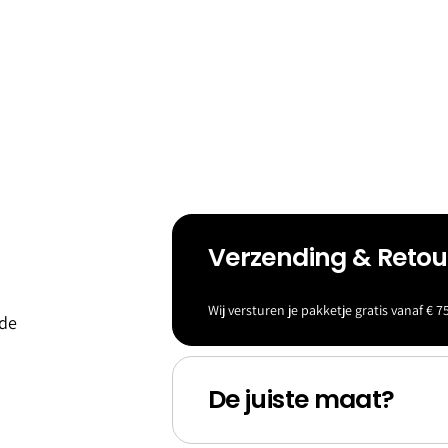
Verzending & Reto
eld &
Baller
Wij versturen je pakketje gratis vanaf € 75
 de
s
ina's
De juiste maat?