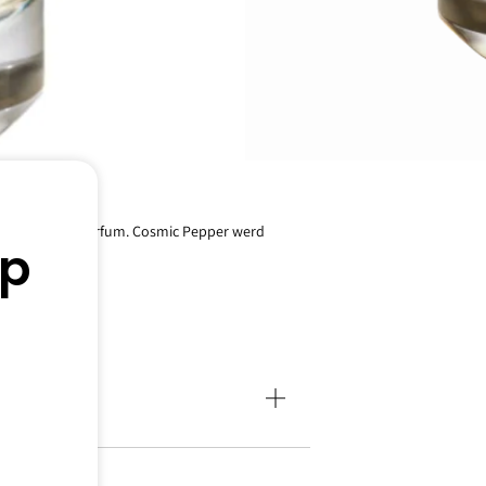
 is een nieuw parfum. Cosmic Pepper werd
dp
kaboon.