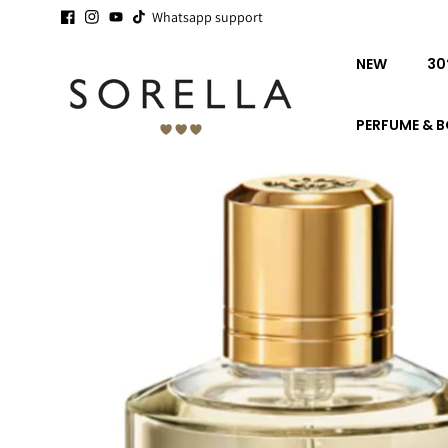
Ga naar
Whatsapp support
WE HAVE
9,8
@ KIYOH
de
inhoud
NEW
30
PERFUME & 