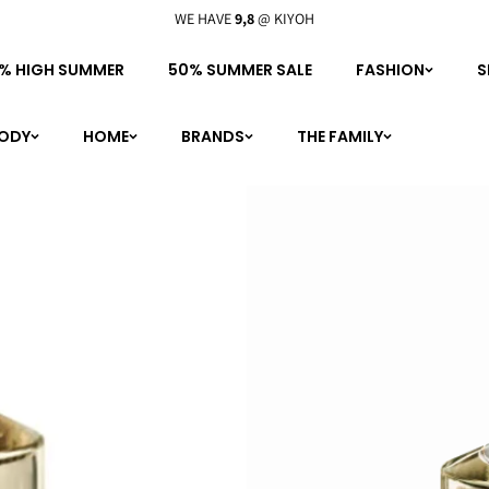
BIG KISS FROM THE
SORELLA FAMIL
% HIGH SUMMER
50% SUMMER SALE
FASHION
S
BODY
HOME
BRANDS
THE FAMILY
personal shopping
boutique
meet the family