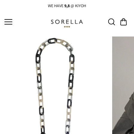
Ga
naar
WE HAVE
9,8
@ KIYOH
de
inhoud