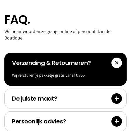
FAQ.
Wij beantwoorden ze graag, online of persoonlijk in de
Boutique.
Verzending & Retourneren?
Wij versturen je pakketje gratis vanaf € 75,-
Accessoi
Goldf
res
Bank
De juiste maat?
Persoonlijk advies?