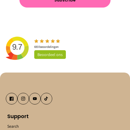
9.7
693
beoordelingen
Beoordeel
ons
Support
Search