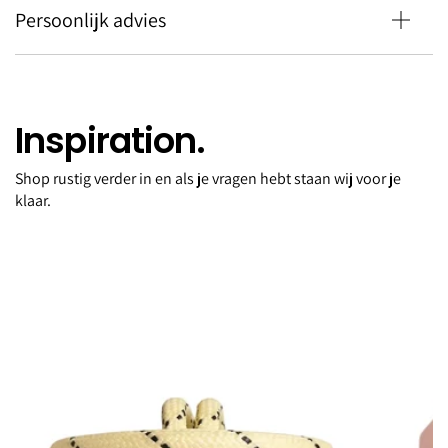
Persoonlijk advies
Inspiration.
Shop rustig verder in en als je vragen hebt staan wij voor je
Chain long Celine noir
klaar.
€65,00