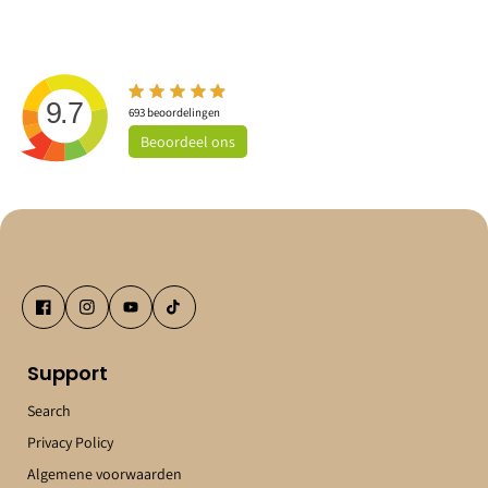
9.7
693
beoordelingen
Beoordeel
ons
Support
Search
Privacy Policy
Algemene voorwaarden