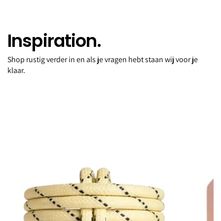
Inspiration.
Shop rustig verder in en als je vragen hebt staan wij voor je
Cap Jeremy burgundy
klaar.
€60,00