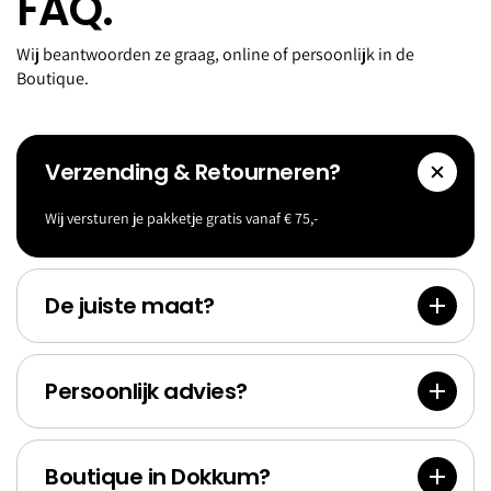
FAQ.
Wij beantwoorden ze graag, online of persoonlijk in de
Boutique.
Verzending & Retourneren?
Wij versturen je pakketje gratis vanaf € 75,-
Accessoi
Goldf
res
Bank
De juiste maat?
Persoonlijk advies?
Boutique in Dokkum?