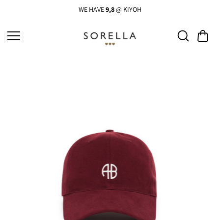
Ga
naar
WE HAVE
9,8
@ KIYOH
de
inhoud