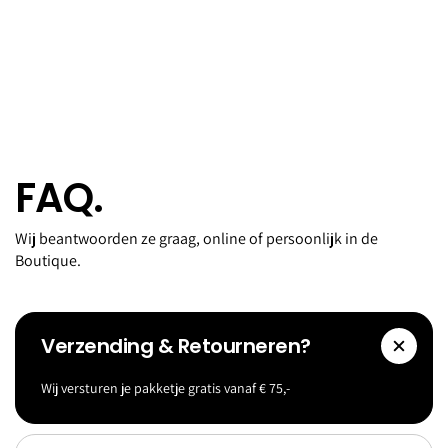
FAQ.
Wij beantwoorden ze graag, online of persoonlijk in de
Boutique.
Verzending & Retourneren?
Wij versturen je pakketje gratis vanaf € 75,-
Accessoi
Goldf