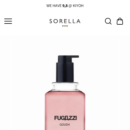
Ga
naar
WE HAVE
9,8
@ KIYOH
de
inhoud