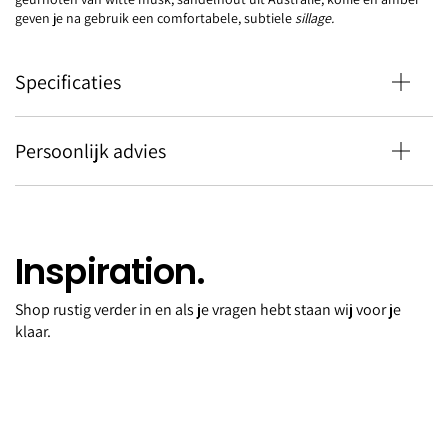
geven je na gebruik een comfortabele, subtiele
sillage.
Specificaties
Persoonlijk advies
Inspiration.
Shop rustig verder in en als je vragen hebt staan wij voor je
Body wash Workaholic 250ml
klaar.
€35,00