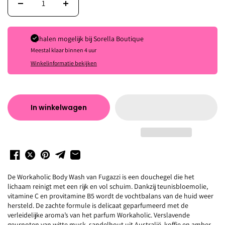
Ophalen mogelijk bij
Sorella Boutique
Meestal klaar binnen 4 uur
Winkelinformatie bekijken
In winkelwagen
De Workaholic Body Wash van Fugazzi is een douchegel die het
lichaam reinigt met een rijk en vol schuim. Dankzij teunisbloemolie,
vitamine C en provitamine B5 wordt de vochtbalans van de huid weer
hersteld. De zachte formule is delicaat geparfumeerd met de
verleidelijke aroma’s van het parfum Workaholic. Verslavende
geurnoten van witte musk, sandelhout uit Australië, koffie en amber