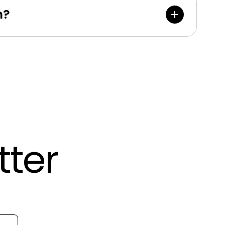
m?
tter