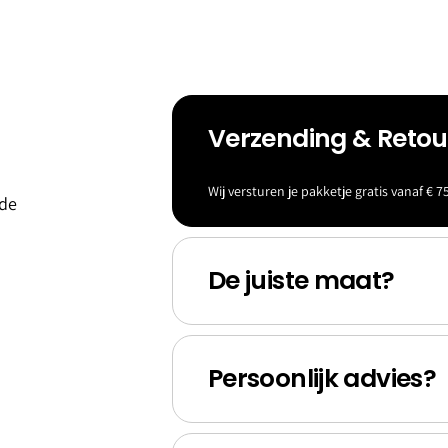
Verzending & Reto
eld &
Baller
Wij versturen je pakketje gratis vanaf € 75
 de
s
ina's
De juiste maat?
Persoonlijk advies?