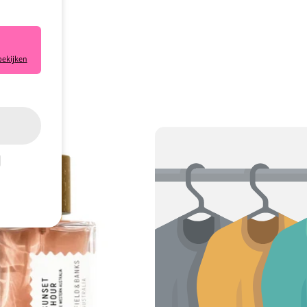
bekijken
e klaar.