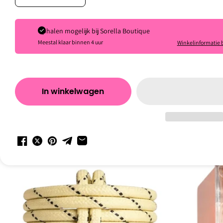
Inspiration.
Ophalen mogelijk bij
Sorella Boutique
Body lotion hydrate
Meestal klaar binnen 4 uur
Winkelinformatie 
€29,00
Shop rustig verder in en als je vragen hebt staan wij voor j
In winkelwagen