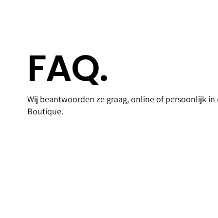
FAQ.
Access
Goldfi
Wij beantwoorden ze graag, online of persoonlijk in
oires
Bank
Boutique.