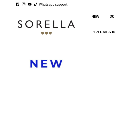
Ga naar
16 YEARS SORELLA - STAPEL
Whatsapp support
SALE
IS STARTING -
SEE YOU!
de
inhoud
NEW
30
PERFUME & 