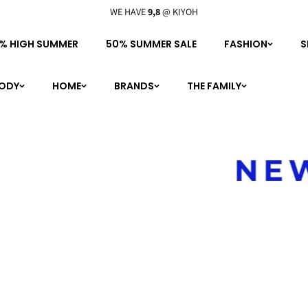
WE HAVE
9,8
@ KIYOH
% HIGH SUMMER
50% SUMMER SALE
FASHION
S
BODY
HOME
BRANDS
THE FAMILY
personal shopping
boutique
meet the family