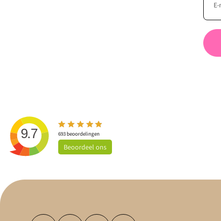
9.7
693
beoordelingen
Beoordeel
ons