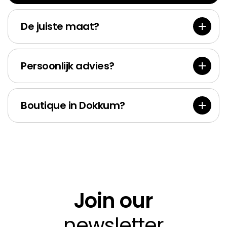
Accessoi
Goldf
res
Bank
De juiste maat?
Persoonlijk advies?
Boutique in Dokkum?
Join our
newsletter