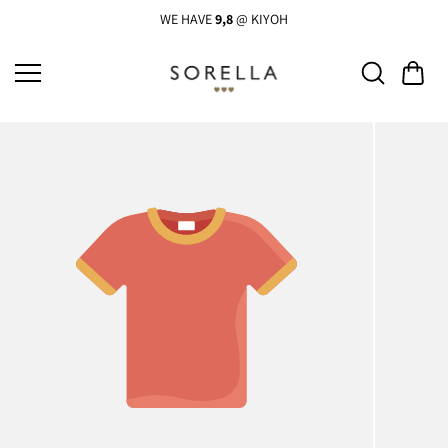
Ga
naar
WE HAVE
9,8
@ KIYOH
de
inhoud