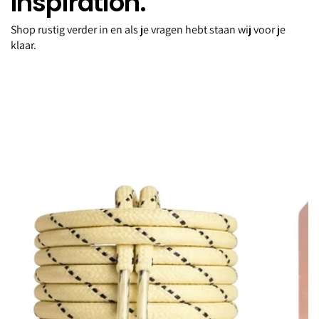
Inspiration.
Shop rustig verder in en als je vragen hebt staan wij voor je
Bag Medium espresso yourself brown
klaar.
€209,00