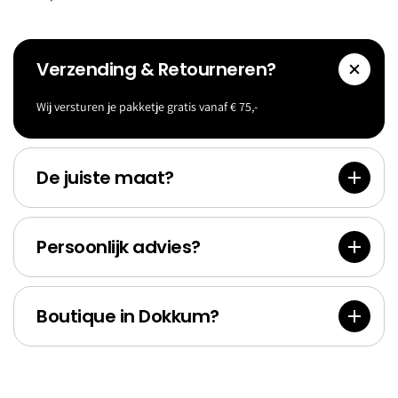
Verzending & Retourneren?
Wij versturen je pakketje gratis vanaf € 75,-
Accessoi
Goldf
res
Bank
De juiste maat?
Persoonlijk advies?
Boutique in Dokkum?