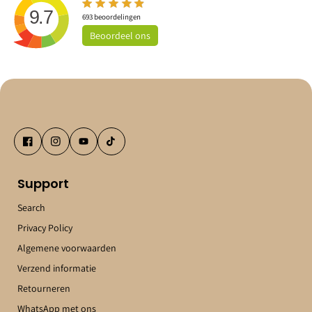
9.7
693
beoordelingen
Beoordeel
ons
Support
Search
Privacy Policy
Algemene voorwaarden
Verzend informatie
Retourneren
WhatsApp met ons