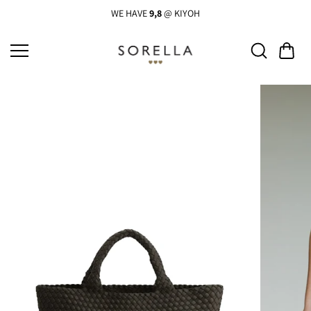
Ga
naar
WE HAVE
9,8
@ KIYOH
de
inhoud